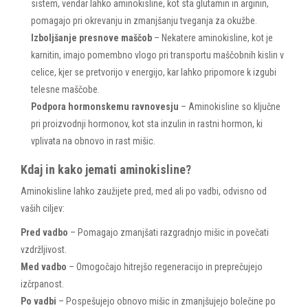
sistem, vendar lahko aminokisline, kot sta glutamin in arginin,
pomagajo pri okrevanju in zmanjšanju tveganja za okužbe.
Izboljšanje presnove maščob
– Nekatere aminokisline, kot je
karnitin, imajo pomembno vlogo pri transportu maščobnih kislin v
celice, kjer se pretvorijo v energijo, kar lahko pripomore k izgubi
telesne maščobe.
Podpora hormonskemu ravnovesju
– Aminokisline so ključne
pri proizvodnji hormonov, kot sta inzulin in rastni hormon, ki
vplivata na obnovo in rast mišic.
Kdaj in kako jemati aminokisline?
Aminokisline lahko zaužijete pred, med ali po vadbi, odvisno od
vaših ciljev:
Pred vadbo
– Pomagajo zmanjšati razgradnjo mišic in povečati
vzdržljivost.
Med vadbo
– Omogočajo hitrejšo regeneracijo in preprečujejo
izčrpanost.
Po vadbi
– Pospešujejo obnovo mišic in zmanjšujejo bolečine po