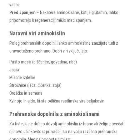
vadbi.
Pred spanjem
– Nekatere aminokisline, kot je glutamin, lahko
pripomorejo k regeneraciji mišic med spanjem.
Naravni viri aminokislin
Poleg prehranskih dopolnil lahko aminokisline zaužijete tudi z
uravnoteženo prehrano. Dobri viri vključujejo:
Pusto meso (piščanec, govedina, ribe)
Jajca
Mlečne izdelke
Stročnice (leča, čičerika, soja)
Oreščke in semena
Kvinojo in ajdo, ki sta odlična rastlinska vira beljakovin
Prehranska dopolnila z aminokislinami
Za tiste, ki ne dobijo dovolj aminokislin iz hrane ali želijo povečati
njihovo učinkovitost pri vadbi, so na voljo različna prehranska
dopolnila. Med najpogostejšimi so: