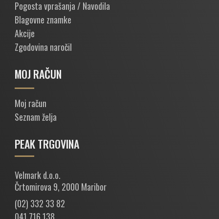
Pogosta vprašanja / Navodila
Blagovne znamke
Akcije
Zgodovina naročil
MOJ RAČUN
Moj račun
Seznam želja
PEAK TRGOVINA
Velmark d.o.o.
Črtomirova 9, 2000 Maribor
(02) 332 33 82
041 716 138