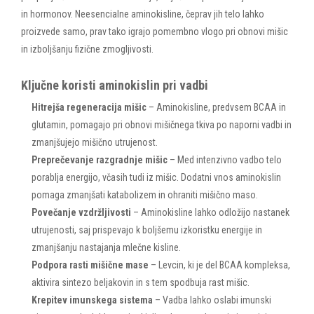
in hormonov. Neesencialne aminokisline, čeprav jih telo lahko
proizvede samo, prav tako igrajo pomembno vlogo pri obnovi mišic
in izboljšanju fizične zmogljivosti.
Ključne koristi aminokislin pri vadbi
Hitrejša regeneracija mišic
– Aminokisline, predvsem BCAA in
glutamin, pomagajo pri obnovi mišičnega tkiva po naporni vadbi in
zmanjšujejo mišično utrujenost.
Preprečevanje razgradnje mišic
– Med intenzivno vadbo telo
porablja energijo, včasih tudi iz mišic. Dodatni vnos aminokislin
pomaga zmanjšati katabolizem in ohraniti mišično maso.
Povečanje vzdržljivosti
– Aminokisline lahko odložijo nastanek
utrujenosti, saj prispevajo k boljšemu izkoristku energije in
zmanjšanju nastajanja mlečne kisline.
Podpora rasti mišične mase
– Levcin, ki je del BCAA kompleksa,
aktivira sintezo beljakovin in s tem spodbuja rast mišic.
Krepitev imunskega sistema
– Vadba lahko oslabi imunski