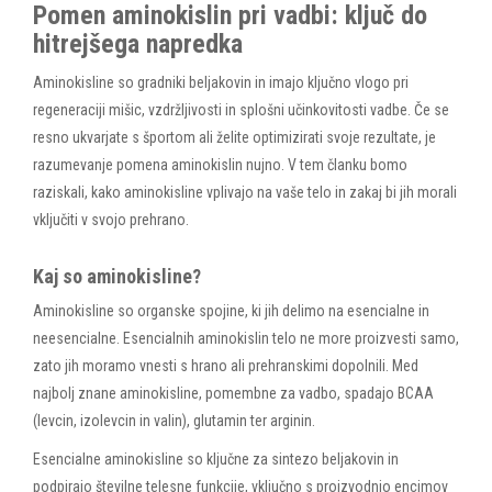
Pomen aminokislin pri vadbi: ključ do
hitrejšega napredka
Aminokisline so gradniki beljakovin in imajo ključno vlogo pri
regeneraciji mišic, vzdržljivosti in splošni učinkovitosti vadbe. Če se
resno ukvarjate s športom ali želite optimizirati svoje rezultate, je
razumevanje pomena aminokislin nujno. V tem članku bomo
raziskali, kako aminokisline vplivajo na vaše telo in zakaj bi jih morali
vključiti v svojo prehrano.
Kaj so aminokisline?
Aminokisline so organske spojine, ki jih delimo na esencialne in
neesencialne. Esencialnih aminokislin telo ne more proizvesti samo,
zato jih moramo vnesti s hrano ali prehranskimi dopolnili. Med
najbolj znane aminokisline, pomembne za vadbo, spadajo BCAA
(levcin, izolevcin in valin), glutamin ter arginin.
Esencialne aminokisline so ključne za sintezo beljakovin in
podpirajo številne telesne funkcije, vključno s proizvodnjo encimov