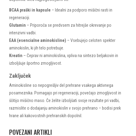
BCAA praški in kapsule
– Idealni za podporo mišični rasti in
regeneraciji.
Glutamin
– Priporoča se predvsem za hitrejše okrevanje po
intenzivni vadbi.
EAA (esencialne aminokisline)
– Vsebujejo celoten spekter
aminokislin, ki jih telo potrebuje.
Kreatin
– Čeprav ni aminokislina, vpliva na sintezo beljakovin in
izboljšuje športno zmogljivost.
Zaključek
Aminokisline so nepogrešljiv del prehrane vsakega aktivnega
posameznika. Pomagajo pri regeneraciji, povečajo zmogljivost in
ščitijo mišično maso. Če želite izboljšati svoje rezultate pri vadbi,
razmislite o dodajanju aminokislin v svojo prehrano – bodisi prek
hrane ali kakovostnih prehranskih dopolnil.
POVEZANI ARTIKLI