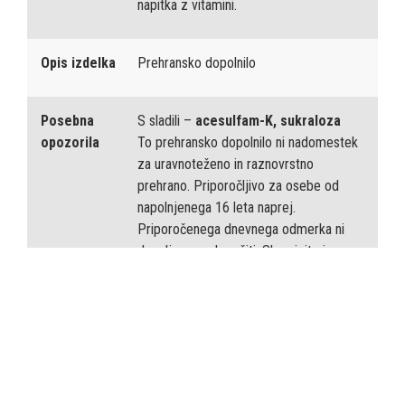
napitka z vitamini.
Opis izdelka
Prehransko dopolnilo
Posebna
S sladili –
acesulfam-K, sukraloza
opozorila
To prehransko dopolnilo ni nadomestek
za uravnoteženo in raznovrstno
prehrano. Priporočljivo za osebe od
napolnjenega 16 leta naprej.
Priporočenega dnevnega odmerka ni
dovoljeno prekoračiti. Shranjujte izven
dosega otrok
Alergeni
mlečne beljakovine
Pakiranje
vakumsko pakiranje 2x 900 g