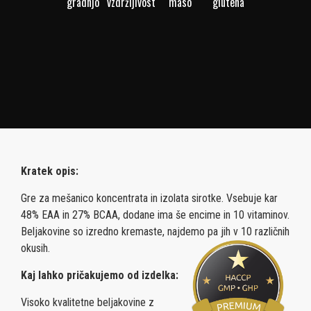
gradnjo
vzdržljivost
maso
glutena
Kratek opis:
Gre za mešanico koncentrata in izolata sirotke. Vsebuje kar
48% EAA in 27% BCAA, dodane ima še encime in 10 vitaminov.
Beljakovine so izredno kremaste, najdemo pa jih v 10 različnih
okusih.
Kaj lahko pričakujemo od izdelka:
Visoko kvalitetne beljakovine z