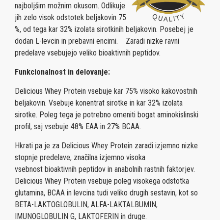
najboljšim možnim okusom. Odlikuje
jih zelo visok odstotek beljakovin 75
%, od tega kar 32% izolata sirotkinih beljakovin. Posebej je
dodan L-levcin in prebavni encimi.
Zaradi nizke ravni
predelave vsebujejo veliko bioaktivnih peptidov.
Funkcionalnost in delovanje:
Delicious Whey Protein vsebuje kar 75% visoko kakovostnih
beljakovin. Vsebuje konentrat sirotke in kar 32% izolata
sirotke. Poleg tega je potrebno omeniti bogat aminokislinski
profil, saj vsebuje 48% EAA in 27% BCAA.
Hkrati pa je za Delicious Whey Protein zaradi izjemno nizke
stopnje predelave, značilna izjemno visoka
vsebnost bioaktivnih peptidov in anabolnih rastnih faktorjev.
Delicious Whey Protein vsebuje poleg visokega odstotka
glutamina, BCAA in levcina tudi veliko drugih sestavin, kot so
BETA-LAKTOGLOBULIN, ALFA-LAKTALBUMIN,
IMUNOGLOBULIN G, LAKTOFERIN in druge.