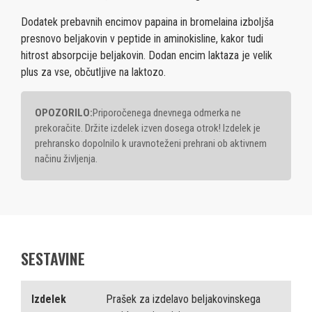
Dodatek prebavnih encimov papaina in bromelaina izboljša
presnovo beljakovin v peptide in aminokisline, kakor tudi
hitrost absorpcije beljakovin. Dodan encim laktaza je velik
plus za vse, občutljive na laktozo.
OPOZORILO:
Priporočenega dnevnega odmerka ne
prekoračite. Držite izdelek izven dosega otrok! Izdelek je
prehransko dopolnilo k uravnoteženi prehrani ob aktivnem
načinu življenja.
SESTAVINE
Izdelek
Prašek za izdelavo beljakovinskega