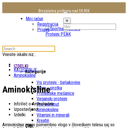
Brezplačna poštnina nad 59,90€
Moj račun
✕
Registracija
Prijava
Vnesite iskalni niz...
IZDELKI
KATEGORIJE
Kategorije
Aminokisline
Vsi proteini - beljakovine
Aminokisline
Whey - sirotka
Proteinske mešanice
Veganski proteini
Info
Več o Aminokisline
Pre-workout
Izpostavljeno
Aminokisline
Izdelki
Vitamini in minerali
Kreatin
Aminokisline imajo pomembno vlogo v človeškem telesu saj so
Cilji