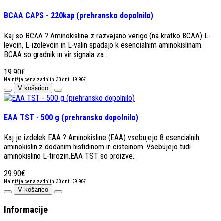
BCAA CAPS - 220kap (prehransko dopolnilo)
Kaj so BCAA ? Aminokisline z razvejano verigo (na kratko BCAA) L-
levcin, L-izolevcin in L-valin spadajo k esencialnim aminokislinam.
BCAA so gradnik in vir signala za ..
19.90€
Najnižja cena zadnjih 30 dni: 19.90€
V košarico
EAA TST - 500 g (prehransko dopolnilo)
Kaj je izdelek EAA ? Aminokisline (EAA) vsebujejo 8 esencialnih
aminokislin z dodanim histidinom in cisteinom. Vsebujejo tudi
aminokislino L-tirozin.EAA TST so proizve..
29.90€
Najnižja cena zadnjih 30 dni: 29.90€
V košarico
Informacije