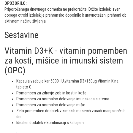
OPOZORILO:
Priporočenega dnevnega odmerka ne prekoračite. Držite izdelek izven
dosega otrok! Izdelek je prehransko dopolnilo k uravnoteženi prehrani ob
aktivnem načinu življenja.
Sestavine
Vitamin D3+K - vitamin pomemben
za kosti, mišice in imunski sistem
(OPC)
Kapsula vsebuje kar 5000 I.U.vitamina D3+150ug Vitamin K na
tableto C
Pomemben za zdravje zob in kost in kože
Pomemben za normalno delovanje imunskega sistema
Pomemben za normalno delovanje mišic
Zelo pomemben dodatek v zimskih mesecih zaradi manj sončnih
dni
Idealen dodatek v kombinaciji s kalcijem