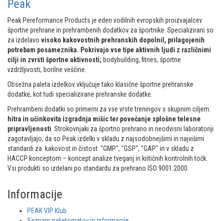
Peak
Peak Pereformance Products je eden vodilnih evropskih proizvajalcev
športne prehrane in prehrambenih dodatkov za športnike. Specializirani so
za izdelavo
visoko kakovostnih prehranskih dopolnil, prilagojenih
potrebam posameznika. Pokrivajo vse tipe aktivnih ljudi z različnimi
cilji in zvrsti športne aktivnosti;
bodybuilding, fitnes, športne
vzdržljivosti, borilne veščine.
Obsežna paleta izdelkov vključuje tako klasične športne prehranske
dodatke, kot tudi specializirane prehranske dodatke.
Prehrambeni dodatki so primerni za vse vrste treningov s skupnim ciljem:
hitra in učinkovita izgradnja mišic ter povečanje splošne telesne
pripravljenosti
. Strokovnjaki za športno prehrano in neodvisni laboratoriji
zagotavljajo, da so Peak izdelki v skladu z najsodobnejšimi in najvišimi
standardi za kakovost in čistost "GMP", "GSP", "GAP" in v skladu z
HACCP konceptom – koncept analize tveganj in kritičnih kontrolnih točk.
Vsi produkti so izdelani po standardu za prehrano ISO 9001:2000.
Informacije
PEAK VIP Klub
Seznam paketomatov in informacije