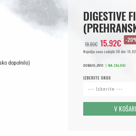
DIGESTIVE F
(PREHRANSK
-20
15.92€
19.90€
Najnižja cena zadnjih 30 dni: 15.9
DOBAVLJIVO:
NA ZALOGI
IZBERITE OKUS