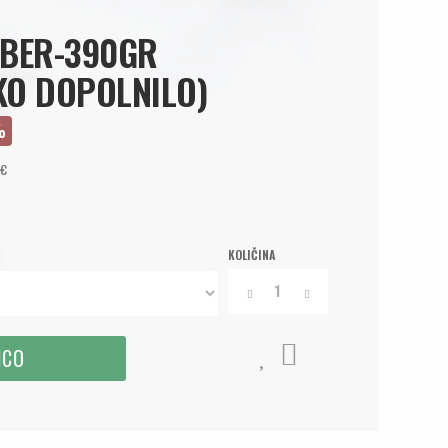
IBER-390GR
O DOPOLNILO)
%
2€
KOLIČINA