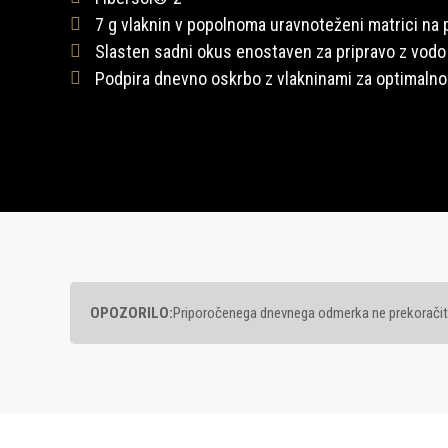
7 g vlaknin v popolnoma uravnoteženi matrici na 
Slasten sadni okus enostaven za pripravo z vodo
Podpira dnevno oskrbo z vlakninami za optimaln
OPOZORILO:
Priporočenega dnevnega odmerka ne prekoračite. 