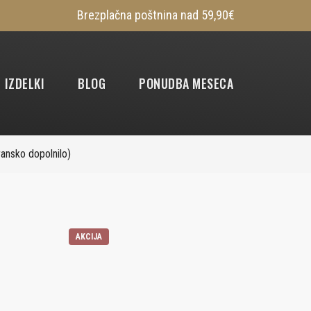
Brezplačna poštnina nad 59,90€
IZDELKI
BLOG
PONUDBA MESECA
ansko dopolnilo)
AKCIJA