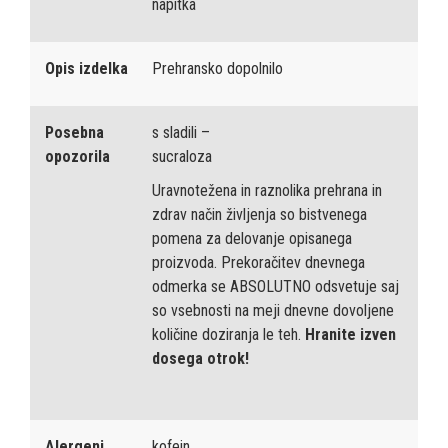
napitka
Opis izdelka
Prehransko dopolnilo
Posebna
s sladili –
opozorila
sucraloza
Uravnotežena in raznolika prehrana in
zdrav način življenja so bistvenega
pomena za delovanje opisanega
proizvoda. Prekoračitev dnevnega
odmerka se ABSOLUTNO odsvetuje saj
so vsebnosti na meji dnevne dovoljene
količine doziranja le teh.
Hranite izven
dosega otrok!
Alergeni
kofein