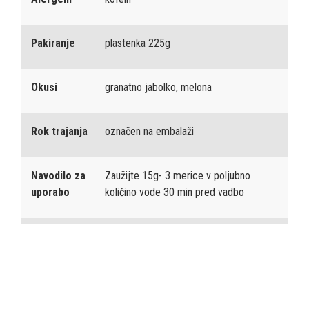
Pakiranje
plastenka 225g
Okusi
granatno jabolko, melona
Rok trajanja
označen na embalaži
Navodilo za
Zaužijte 15g- 3 merice v poljubno
uporabo
količino vode 30 min pred vadbo
Proizvaja:
PEAK
PERFORMANCE