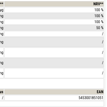
**
NRV**
µg
100 %
mg
100 %
mg
100 %
mg
50 %
mg
/
mg
/
mg
/
mg
/
mg
/
us
EAN
/
5453001851051