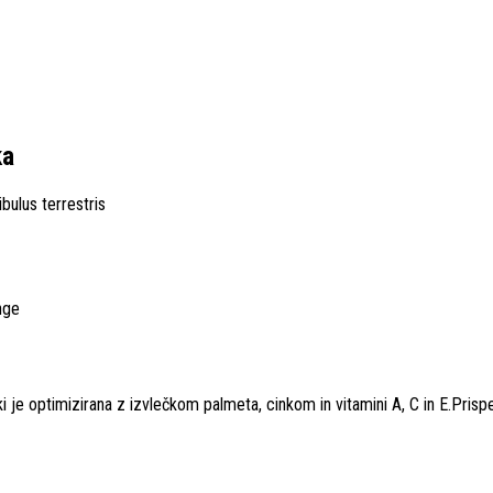
ka
bulus terrestris
nge
 ki je optimizirana z izvlečkom palmeta, cinkom in vitamini A, C in E.Pr