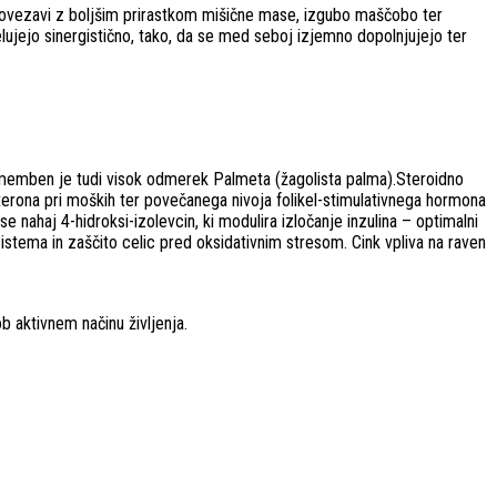
povezavi z boljšim prirastkom mišične mase, izgubo maščobo ter
delujejo sinergistično, tako, da se med seboj izjemno dopolnjujejo ter
 Pomemben je tudi visok odmerek Palmeta (žagolista palma).Steroidno
terona pri moških ter povečanega nivoja folikel-stimulativnega hormona
nahaj 4-hidroksi-izolevcin, ki modulira izločanje inzulina – optimalni
sistema in zaščito celic pred oksidativnim stresom. Cink vpliva na raven
 aktivnem načinu življenja.