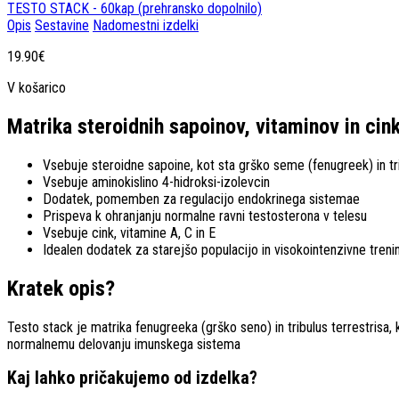
TESTO STACK - 60kap (prehransko dopolnilo)
Opis
Sestavine
Nadomestni izdelki
19.90€
V košarico
Matrika steroidnih sapoinov, vitaminov in cin
Vsebuje steroidne sapoine, kot sta grško seme (fenugreek) in tri
Vsebuje aminokislino 4-hidroksi-izolevcin
Dodatek, pomemben za regulacijo endokrinega sistemae
Prispeva k ohranjanju normalne ravni testosterona v telesu
Vsebuje cink, vitamine A, C in E
Idealen dodatek za starejšo populacijo in visokointenzivne treni
Kratek opis?
Testo stack je matrika fenugreeka (grško seno) in tribulus terrestrisa,
normalnemu delovanju imunskega sistema
Kaj lahko pričakujemo od izdelka?