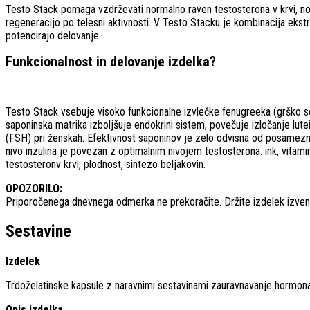
Testo Stack pomaga vzdrževati normalno raven testosterona v krvi, no
regeneracijo po telesni aktivnosti. V Testo Stacku je kombinacija ekstra
potencirajo delovanje.
Funkcionalnost in delovanje izdelka?
Testo Stack vsebuje visoko funkcionalne izvlečke fenugreeka (grško sem
saponinska matrika izboljšuje endokrini sistem, povečuje izločanje lut
(FSH) pri ženskah. Efektivnost saponinov je zelo odvisna od posamezniko
nivo inzulina je povezan z optimalnim nivojem testosterona. ink, vitamin
testosteronv krvi, plodnost, sintezo beljakovin.
OPOZORILO:
Priporočenega dnevnega odmerka ne prekoračite. Držite izdelek izven d
Sestavine
Izdelek
Trdoželatinske kapsule z naravnimi sestavinami zauravnavanje hormon
Opis izdelka