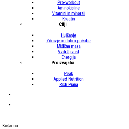
Pre-workout
Aminokisline
Vitamini in minerali
Kreatin
Cilji
Hujšanje
Zdravje in dobro počutje
Mišična masa
Vzdržljivost
Energija
Proizvajalci
Peak
Applied Nutrition
Rich Piana
Košarica