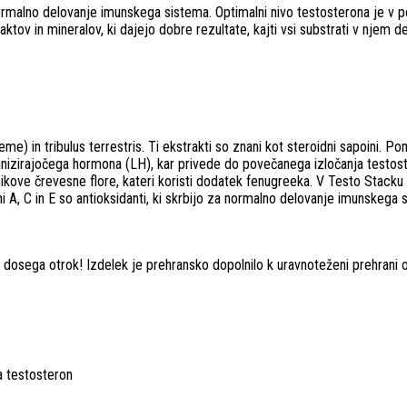
rmalno delovanje imunskega sistema. Optimalni nivo testosterona je v 
ktov in mineralov, ki dajejo dobre rezultate, kajti vsi substrati v njem 
e) in tribulus terrestris. Ti ekstrakti so znani kot steroidni sapoini.
einizirajočega hormona (LH), kar privede do povečanega izločanja testos
ve črevesne flore, kateri koristi dodatek fenugreeka. V Testo Stacku se 
i A, C in E so antioksidanti, ki skrbijo za normalno delovanje imunskega 
osega otrok! Izdelek je prehransko dopolnilo k uravnoteženi prehrani ob
a testosteron