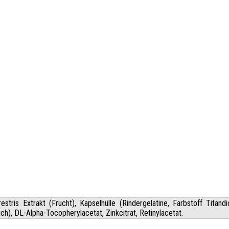
stris Extrakt (Frucht), Kapselhülle (Rindergelatine, Farbstoff Titand
h), DL-Alpha-Tocopherylacetat, Zinkcitrat, Retinylacetat.