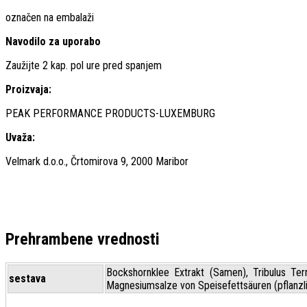
označen na embalaži
Navodilo za uporabo
Zaužijte 2 kap. pol ure pred spanjem
Proizvaja:
PEAK PERFORMANCE PRODUCTS-LUXEMBURG
Uvaža:
Velmark d.o.o., Črtomirova 9, 2000 Maribor
Prehrambene vrednosti
Bockshornklee Extrakt (Samen), Tribulus Terre
sestava
Magnesiumsalze von Speisefettsäuren (pflanzlic