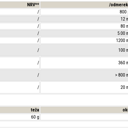
NRV**
/odmerek
/
800 
/
12 
/
80 
/
5.00 
/
1200 
/
100 
/
360 
/
> 800 
/
20 
teža
ok
60 g