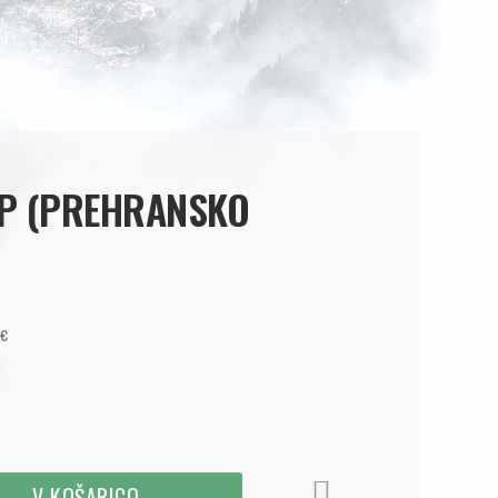
AP (PREHRANSKO
0€