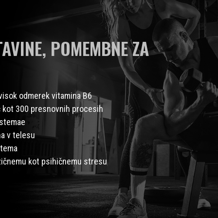
TAVINE, POMEMBNE ZA
n visok odmerek vitamina B6
č kot 300 presnovnih procesih
istemae
a v telesu
stema
fizičnemu kot psihičnemu stresu