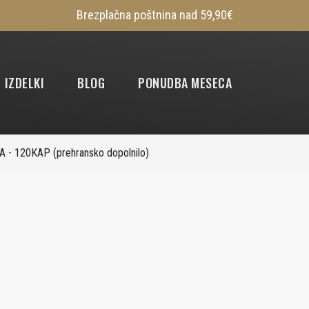
Brezplačna poštnina nad 59,90€
IZDELKI
BLOG
PONUDBA MESECA
 - 120KAP (prehransko dopolnilo)