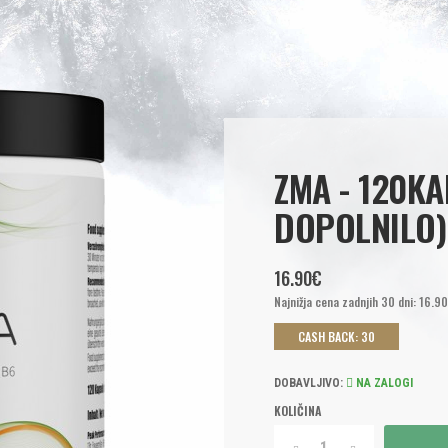
ZMA - 120K
DOPOLNILO)
16.90€
Najnižja cena zadnjih 30 dni: 16.9
CASH BACK: 30
DOBAVLJIVO:
NA ZALOGI
KOLIČINA