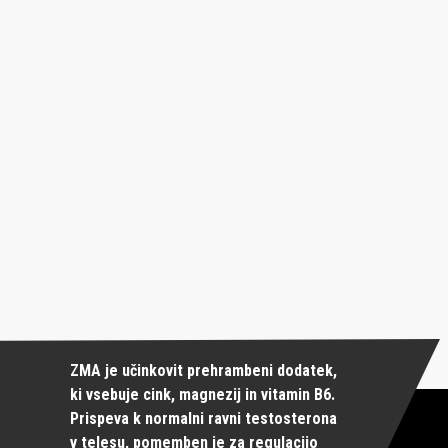
ZMA je učinkovit prehrambeni dodatek,
ki vsebuje cink, magnezij in vitamin B6.
Prispeva k normalni ravni testosterona
v telesu, pomemben je za regulacijo