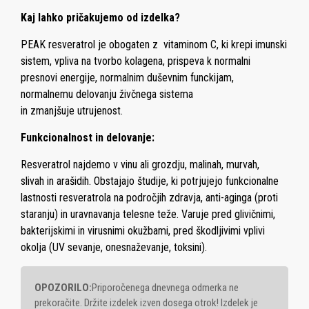
Kaj lahko pričakujemo od izdelka?
PEAK resveratrol je obogaten z vitaminom C, ki krepi imunski
sistem, vpliva na tvorbo kolagena,
prispeva k normalni
presnovi energije, normalnim duševnim funckijam,
normalnemu delovanju živčnega sistema
in zmanjšuje utrujenost.
Funkcionalnost in delovanje:
Resveratrol najdemo v vinu ali grozdju, malinah, murvah,
slivah in arašidih.
Obstajajo študije, ki potrjujejo funkcionalne
lastnosti resveratrola na področjih zdravja, anti-aginga (proti
staranju) in uravnavanja telesne teže. Varuje pred
glivičnimi,
bakterijskimi in virusnimi okužbami, pred škodljivimi vplivi
okolja (UV sevanje, onesnaževanje, toksini).
OPOZORILO:
Priporočenega dnevnega odmerka ne
prekoračite. Držite izdelek izven dosega otrok! Izdelek je