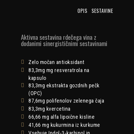
OPIS
SESTAVINE
Aktivna sestavina rdečega vina z
dodanimi sinergističnimi sestavinami
Zelo močan antioksidant
83,3mg mg resveratrola na
kapsulo
83,3mg
ekstrakta gozdnih pečk
(OPC)
87,6mg
polifenolov zelenega čaja
83,3mg
kvercetina
66,66 mg alfa lipoične kisline
41,66 mg kukurmina iz kurkume
Vsebuje Indol-3-karbinol in