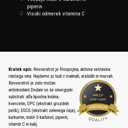
piperin
Visoki odmerek vitamina C
Kratek opis:
Resveratrol je fitospojina, aktivna sestavina
rdečega vina. Najdemo jo tudi v malinah, arašidih in murvah.
Resveratrol je zelo močan
antioksidant.D
odani so še sinergijski
substrati: alfa lipoična kislina,
kvercetin, OPC (ekstrakt grozdnih
pečk), EGCG (ekstrakt zelenega čaja),
kurkumin, indol-3-karbinol, piperin,
vitamin C in kalij.