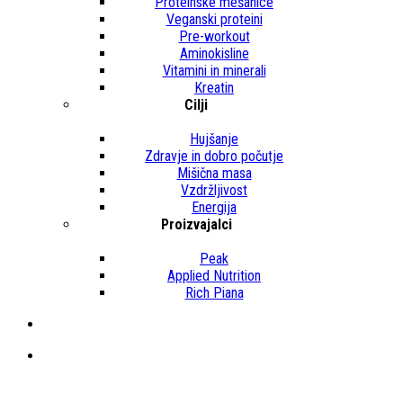
Proteinske mešanice
Veganski proteini
Pre-workout
Aminokisline
Vitamini in minerali
Kreatin
Cilji
Hujšanje
Zdravje in dobro počutje
Mišična masa
Vzdržljivost
Energija
Proizvajalci
Peak
Applied Nutrition
Rich Piana