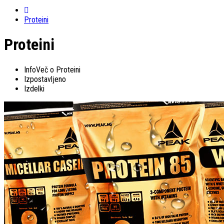
Proteini
Proteini
Info
Več o Proteini
Izpostavljeno
Izdelki
Proteini so gradbeni element za mišične celice. Za optimalno rast miši
Info
Več o Proteini
Izpostavljeno
Izdelki
FILTRIRANJE IZDELKOV