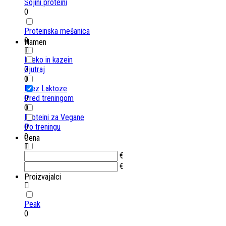
Sojini proteini
0
Proteinska mešanica
0
Namen
Mleko in kazein
0
Zjutraj
0
Brez Laktoze
0
Pred treningom
0
Proteini za Vegane
0
Po treningu
0
Cena
Vedno in povsod
€
0
€
Proizvajalci
Peak
0