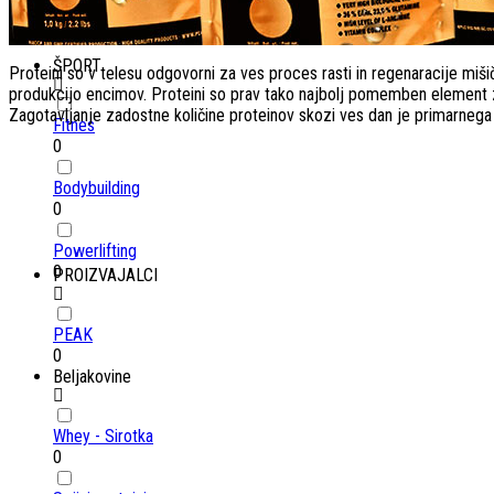
Resetiraj filtre
ŠPORT
Proteini so v telesu odgovorni za ves proces rasti in regenaracije mi
produkcijo encimov. Proteini so prav tako najbolj pomemben element 
Zagotavljanje zadostne količine proteinov skozi ves dan je primarnega
Fitnes
0
Bodybuilding
0
Powerlifting
0
PROIZVAJALCI
PEAK
0
Beljakovine
Whey - Sirotka
0