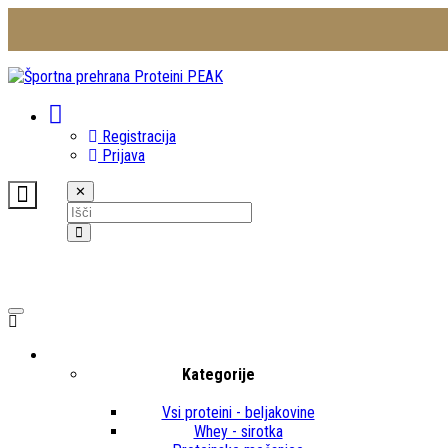
Registracija
Prijava
✕
Kategorije
Vsi proteini - beljakovine
Whey - sirotka