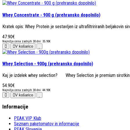
Whey Concentrate - 900 g (prehransko dopolnilo)
Kratek opis: Whey Protein je sestavljen iz ultrafiltririranih beljakovin siro
47.90€
Najnižja cena zadnjih 30 dni: 35.90€
V košarico
Whey Selection - 900g (prehransko dopolnilo)
Kaj je izdelek whey selection? Whey Selection je premium sirotkin prot
54.90€
Najnižja cena zadnjih 30 dni: 44.90€
V košarico
Informacije
PEAK VIP Klub
Seznam paketomatov in informacije
PEAK Slovenija